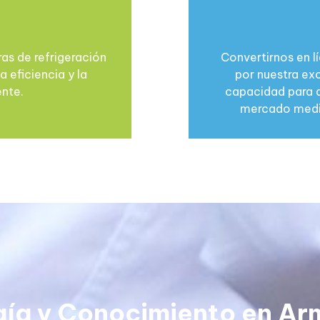
as de refrigeración
Convertirnos en lí
 eficiencia y la
por nuestra exc
ente.
capacidad para a
mercado media
gía y Conocimiento en Ar