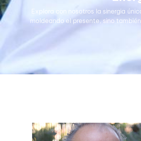
Explora con nosotros la sinergia úni
moldeando el presente, sino también 