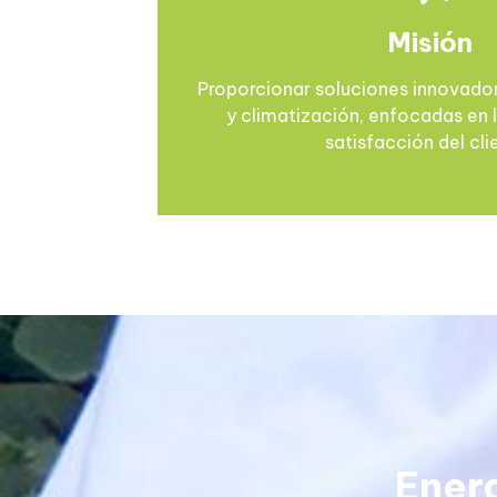
Misión
Proporcionar soluciones innovador
y climatización, enfocadas en la
satisfacción del cli
Ener